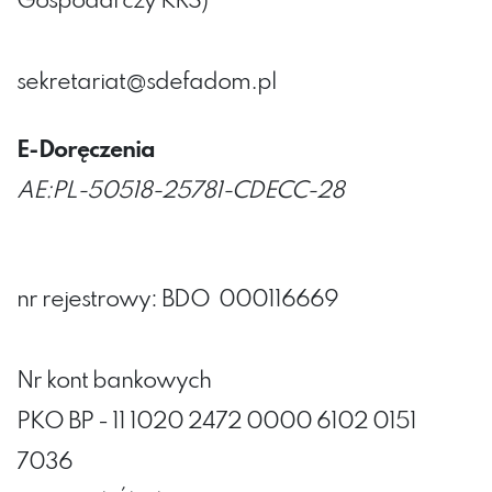
Gospodarczy KRS)
sekretariat@sdefadom.p
l
E-Doręczenia
AE:PL-50518-25781-CDECC-28
nr rejestrowy: BDO 000116669
Nr kont bankowych
PKO BP - 11 1020 2472 0000 6102 0151
7036